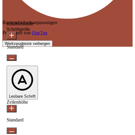
Barrierefreiheitsanpassungen
Inhaltsmodule
Schriftgröße
Präsentiert von
OneTap
Werkzeugleiste verbergen
Standard
Lesbare Schrift
Zeilenhöhe
Standard