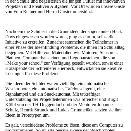
in der Schule und begeisterten die jungen Tüftler mit innovativen
Projekten und kreativen Aufgaben. Vor Ort wurden unsere Gäste
von Frau Reimer und Herrn Gürster unterstützt.
Nachdem die Schüler in die Grundideen der sogenannten Hack-
Days eingewiesen worden waren, ging es darum, selbst die
Initiative zu ergreifen. Zunächst sammelten die Teilnehmer in
einer Phase der Ideenfindung Probleme, die ihnen im Schulalltag
begegnen. Mit Hilfe von Materialien wie Motoren, Sensoren,
Platinen, Computerbausteinen und Legobausteinen, die von
„Make your school“ zur Verfügung gestellt wurden, sowie einer
Holzspende der Schreinerei Hierbeck, entwickelten sie kreative
Lösungen für diese Probleme.
Die Ideen der Schüler waren vielfältig: ein automatischer
Wischroboter, ein automatisches Tafelwischgerät, eine
Signalampel und ein Snackautomat. Mit tatkräftiger
Unterstützung der Projektleiterinnen Eva Streicher und Birgit
Kölbl von der TH Deggendorf und der Mentoren Johannes
Schulz, Henrik Strunck und Lukas Grimmeißen setzten sie ihre
Ideen in Prototypen um.
Es galt, verschiedene Probleme zu lösen, diese am Computer zu
programmieren. So musste beispielsweise der Wischroboter