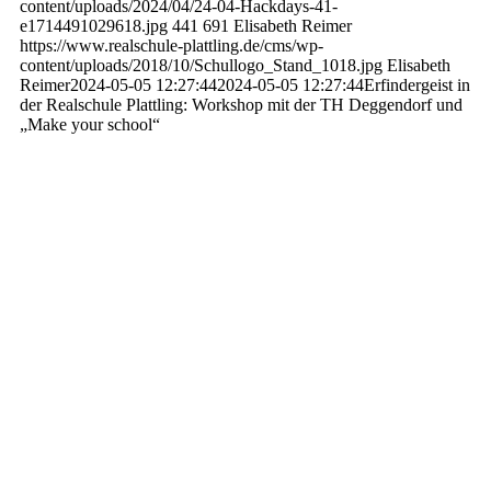
content/uploads/2024/04/24-04-Hackdays-41-
e1714491029618.jpg
441
691
Elisabeth Reimer
https://www.realschule-plattling.de/cms/wp-
content/uploads/2018/10/Schullogo_Stand_1018.jpg
Elisabeth
Reimer
2024-05-05 12:27:44
2024-05-05 12:27:44
Erfindergeist in
der Realschule Plattling: Workshop mit der TH Deggendorf und
„Make your school“