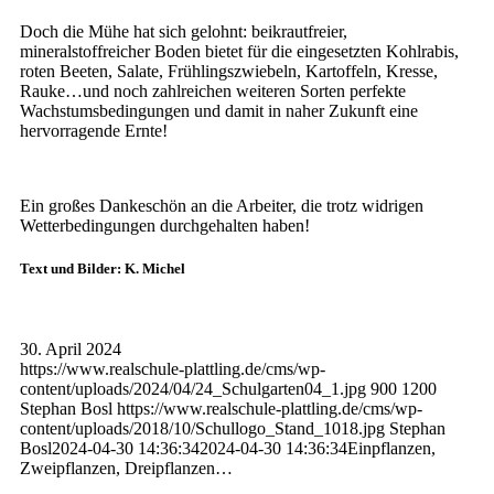
Doch die Mühe hat sich gelohnt: beikrautfreier,
mineralstoffreicher Boden bietet für die eingesetzten Kohlrabis,
roten Beeten, Salate, Frühlingszwiebeln, Kartoffeln, Kresse,
Rauke…und noch zahlreichen weiteren Sorten perfekte
Wachstumsbedingungen und damit in naher Zukunft eine
hervorragende Ernte!
Ein großes Dankeschön an die Arbeiter, die trotz widrigen
Wetterbedingungen durchgehalten haben!
Text und Bilder: K. Michel
30. April 2024
https://www.realschule-plattling.de/cms/wp-
content/uploads/2024/04/24_Schulgarten04_1.jpg
900
1200
Stephan Bosl
https://www.realschule-plattling.de/cms/wp-
content/uploads/2018/10/Schullogo_Stand_1018.jpg
Stephan
Bosl
2024-04-30 14:36:34
2024-04-30 14:36:34
Einpflanzen,
Zweipflanzen, Dreipflanzen…