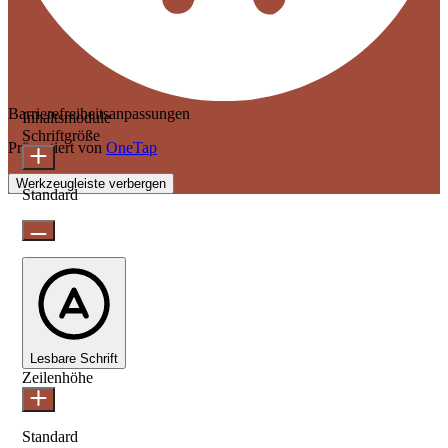
Barrierefreiheitsanpassungen
Inhaltsmodule
Schriftgröße
Präsentiert von
OneTap
Werkzeugleiste verbergen
Standard
Lesbare Schrift
Zeilenhöhe
Standard