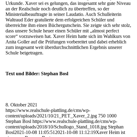
Urkunde. Xaver sei es gelungen, das insgesamt sehr gute Niveau
an der Realschule noch deutlich zu übertreffen, so der
Ministerialbeauftragte in seiner Laudatio. Auch Schulleiterin
Waltraud Eder gratulierte dem erfolgreichen Schüler und
überreichte ihm einen Büchergutschein. Sie zeigte sich sehr stolz,
dass unsere Schule heuer einen Schüler mit „almost perfect
score“ vorzuweisen hat. Xaver Heim hatte sich im Wahlkurs von
Anita Goller auf die Prüfungen vorbereitet und dabei erheblich
zum insgesamt weit überdurchschnittlichen Ergebnis unserer
Schule beigetragen.
Text und Bilder: Stephan Bosl
8. Oktober 2021
https://www.realschule-plattling.de/cms/wp-
content/uploads/2021/10/21_PET_Xaver_2.jpg
750
1000
Stephan Bosl
https://www.realschule-plattling.de/cms/wp-
content/uploads/2018/10/Schullogo_Stand_1018.jpg
Stephan
Bosl
2021-10-08 11:05:51
2021-10-08 11:12:19
Xaver Heim ist