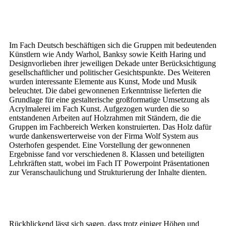
Im Fach Deutsch beschäftigen sich die Gruppen mit bedeutenden
Künstlern wie Andy Warhol, Banksy sowie Keith Haring und
Designvorlieben ihrer jeweiligen Dekade unter Berücksichtigung
gesellschaftlicher und politischer Gesichtspunkte. Des Weiteren
wurden interessante Elemente aus Kunst, Mode und Musik
beleuchtet. Die dabei gewonnenen Erkenntnisse lieferten die
Grundlage für eine gestalterische großformatige Umsetzung als
Acrylmalerei im Fach Kunst. Aufgezogen wurden die so
entstandenen Arbeiten auf Holzrahmen mit Ständern, die die
Gruppen im Fachbereich Werken konstruierten. Das Holz dafür
wurde dankenswerterweise von der Firma Wolf System aus
Osterhofen gespendet. Eine Vorstellung der gewonnenen
Ergebnisse fand vor verschiedenen 8. Klassen und beteiligten
Lehrkräften statt, wobei im Fach IT Powerpoint Präsentationen
zur Veranschaulichung und Strukturierung der Inhalte dienten.
Rückblickend lässt sich sagen, dass trotz einiger Höhen und