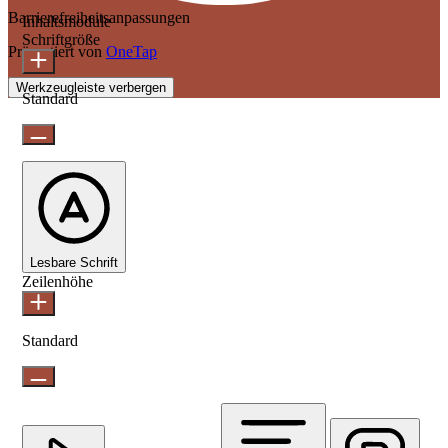
Barrierefreiheitsanpassungen
Inhaltsmodule
Schriftgröße
Präsentiert von
OneTap
Werkzeugleiste verbergen
Standard
Lesbare Schrift
Zeilenhöhe
Standard