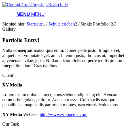
MENÜ
MENÜ
Sie sind hier:
Startseite
1
/
Schule erleben
2
/
Single Portfolio: 2/3
Gallery
Portfolio Entry!
Nulla
consequat
massa quis enim. Donec pede justo, fringilla vel,
aliquet nec, vulputate eget, arcu. In enim justo, rhoncus ut, imperdiet
a, venenatis vitae, justo. Nullam dictum felis eu
pede
mollis pretium.
Integer tincidunt. Cras dapibus.
Client
XY Media
Lorem ipsum dolor sit amet, consectetuer adipiscing elit. Aenean
commodo ligula eget dolor. Aenean massa. Cum sociis natoque
penatibus et magnis dis parturient montes, nascetur ridiculus mus.
XY Media
Website:
http://www.wikipedia.com
Our Task