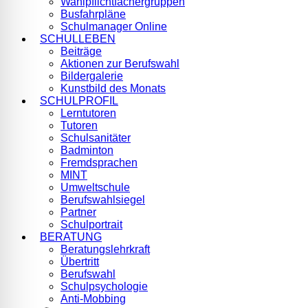
Wahlpflichtfächergruppen
Busfahrpläne
Schulmanager Online
SCHULLEBEN
Beiträge
Aktionen zur Berufswahl
Bildergalerie
Kunstbild des Monats
SCHULPROFIL
Lerntutoren
Tutoren
Schulsanitäter
Badminton
Fremdsprachen
MINT
Umweltschule
Berufswahlsiegel
Partner
Schulportrait
BERATUNG
Beratungslehrkraft
Übertritt
Berufswahl
Schulpsychologie
Anti-Mobbing