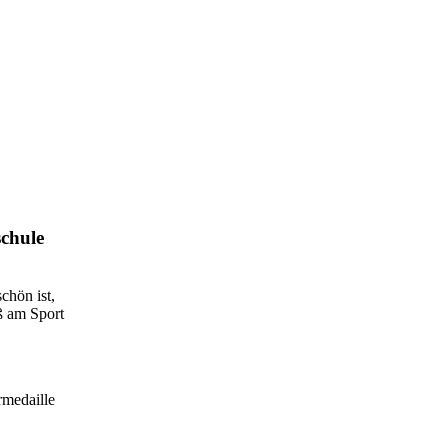
schule
chön ist,
ß am Sport
rmedaille