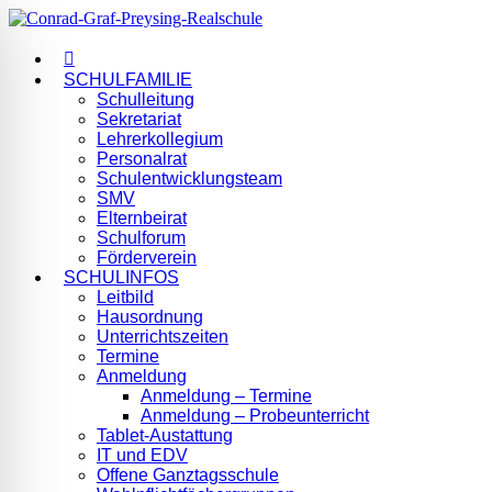
SCHULFAMILIE
Schulleitung
Sekretariat
Lehrerkollegium
Personalrat
Schulentwicklungsteam
SMV
Elternbeirat
Schulforum
Förderverein
SCHULINFOS
Leitbild
Hausordnung
Unterrichtszeiten
Termine
Anmeldung
Anmeldung – Termine
Anmeldung – Probeunterricht
Tablet-Austattung
IT und EDV
Offene Ganztagsschule