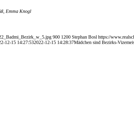
 Süß, Emma Knogl
12/22_Badmi_Bezirk_w_5.jpg
900
1200
Stephan Bosl
https://www.realsc
22-12-15 14:27:53
2022-12-15 14:28:37
Mädchen sind Bezirks-Vizemei