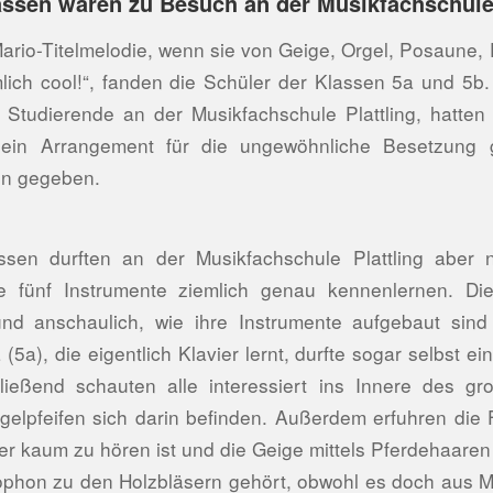
assen waren zu Besuch an der Musikfachschule 
Mario-Titelmelodie, wenn sie von Geige, Orgel, Posaun
mlich cool!“, fanden die Schüler der Klassen 5a und 5b.
 Studierende an der Musikfachschule Plattling, hatten
 ein Arrangement für die ungewöhnliche Besetzung
en gegeben.
sen durften an der Musikfachschule Plattling aber 
e fünf Instrumente ziemlich genau kennenlernen. Die
und anschaulich, wie ihre Instrumente aufgebaut sind
 (5a), die eigentlich Klavier lernt, durfte sogar selbst ei
ließend schauten alle interessiert ins Innere des g
rgelpfeifen sich darin befinden. Außerdem erfuhren die F
r kaum zu hören ist und die Geige mittels Pferdehaare
phon zu den Holzbläsern gehört, obwohl es doch aus Me