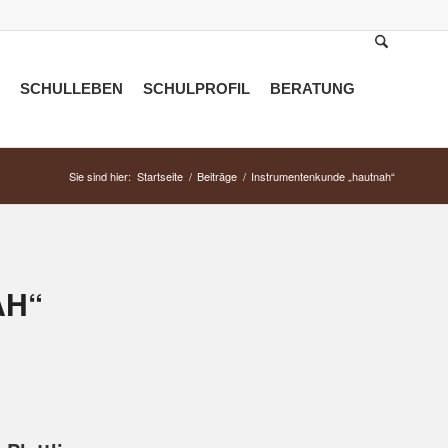
SCHULLEBEN
SCHULPROFIL
BERATUNG
Sie sind hier:
Startseite
/
Beiträge
/
Instrumentenkunde „hautnah“
AH“