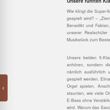
Unsere fünften Kl
Wie klingt die Super-
gespielt wird? – „Zie
Benedikt und Fabian,
unserer Realschüler
Musikstück zum Best
Unsere beiden 5.Klas
anhören, sondern di
nämlich ausführlich 
gespielt werden. Elina
Orgel spielen. Ansch
Genussvoll die Welt
„fair-ändern“
staunten, wie viele O
E-Bass ohne Verstärke
wird. Warum das Saxo