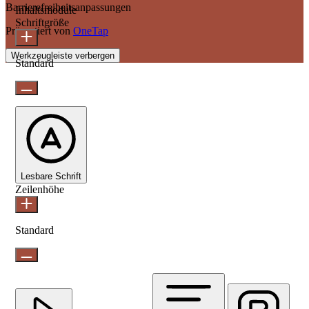
Barrierefreiheitsanpassungen
Inhaltsmodule
Schriftgröße
Präsentiert von
OneTap
Werkzeugleiste verbergen
Standard
Lesbare Schrift
Zeilenhöhe
Standard