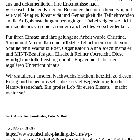
aus und dokumentierten ihre Erkenntnisse nach
wissenschaftlichen Kriterien. Besonders beeindruckend war, mit
wie viel Neugier, Kreativität und Genauigkeit die Teilnehmenden
an die Aufgabenstellungen herangingen. Dabei zeigten sie nicht
nur fachliches Geschick, sondern auch echtes Forscherdenken.
Für ihren Einsatz und ihre gelungene Arbeit wurde Christina,
Simon und Maximilian eine offizielle Teilnehmerurkunde von
Schulleiterin Waltraud Eder, Organisatorin Anna Joachimsthaler
und MINT-Beauftragten Elisabeth Reimer überreicht. Diese
würdigt ihre tolle Leistung und ihr Engagement über den
regulären Unterricht hinaus.
Wir gratulieren unseren Nachwuchsforschern herzlich zu diesem
Erfolg und freuen uns sehr über so viel Begeisterung für die
Naturwissenschaft. Ein großes Lob für euren Einsatz – macht
weiter so!
Text: Anna Joachimsthaler, Foto: S. Bosl
12. März 2026
https://www.realschule-plattling.de/cms/wp-
content/uploads/2026/03/Preistraeger-Physik-37-3.jpg
799
1200