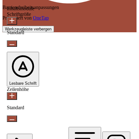
Barrierefreiheitsanpassungen
Inhaltsmodule
Schriftgröße
Präsentiert von
OneTap
Werkzeugleiste verbergen
Standard
Lesbare Schrift
Zeilenhöhe
Standard