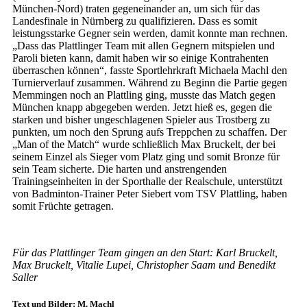
München-Nord) traten gegeneinander an, um sich für das
Landesfinale in Nürnberg zu qualifizieren. Dass es somit
leistungsstarke Gegner sein werden, damit konnte man rechnen.
„Dass das Plattlinger Team mit allen Gegnern mitspielen und
Paroli bieten kann, damit haben wir so einige Kontrahenten
überraschen können“, fasste Sportlehrkraft Michaela Machl den
Turnierverlauf zusammen. Während zu Beginn die Partie gegen
Memmingen noch an Plattling ging, musste das Match gegen
München knapp abgegeben werden. Jetzt hieß es, gegen die
starken und bisher ungeschlagenen Spieler aus Trostberg zu
punkten, um noch den Sprung aufs Treppchen zu schaffen. Der
„Man of the Match“ wurde schließlich Max Bruckelt, der bei
seinem Einzel als Sieger vom Platz ging und somit Bronze für
sein Team sicherte. Die harten und anstrengenden
Trainingseinheiten in der Sporthalle der Realschule, unterstützt
von Badminton-Trainer Peter Siebert vom TSV Plattling, haben
somit Früchte getragen.
Für das Plattlinger Team gingen an den Start: Karl Bruckelt,
Max Bruckelt, Vitalie Lupei, Christopher Saam und Benedikt
Saller
Text und Bilder: M. Machl