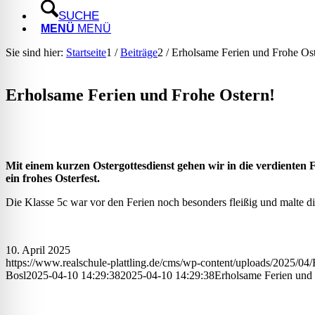
SUCHE
MENÜ
MENÜ
Sie sind hier:
Startseite
1
/
Beiträge
2
/
Erholsame Ferien und Frohe Ost
Erholsame Ferien und Frohe Ostern!
Mit einem kurzen Ostergottesdienst gehen wir in die verdienten 
ein frohes Osterfest.
Die Klasse 5c war vor den Ferien noch besonders fleißig und malte di
10. April 2025
https://www.realschule-plattling.de/cms/wp-content/uploads/2025/04/E
Bosl
2025-04-10 14:29:38
2025-04-10 14:29:38
Erholsame Ferien und 