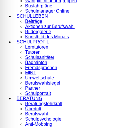
Wahlpflichtfächergruppen
Busfahrpläne
Schulmanager Online
SCHULLEBEN
Beiträge
Aktionen zur Berufswahl
Bildergalerie
Kunstbild des Monats
SCHULPROFIL
Lerntutoren
Tutoren
Schulsanitäter
Badminton
Fremdsprachen
MINT
Umweltschule
Berufswahlsiegel
Partner
Schulportrait
BERATUNG
Beratungslehrkraft
Übertritt
Berufswahl
Schulpsychologie
Anti-Mobbing