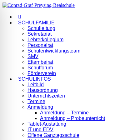
SCHULFAMILIE
Schulleitung
Sekretariat
Lehrerkollegium
Personalrat
Schulentwicklungsteam
SMV
Elternbeirat
Schulforum
Förderverein
SCHULINFOS
Leitbild
Hausordnung
Unterrichtszeiten
Termine
Anmeldung
Anmeldung – Termine
Anmeldung – Probeunterricht
Tablet-Austattung
IT und EDV
Offene Ganztagsschule