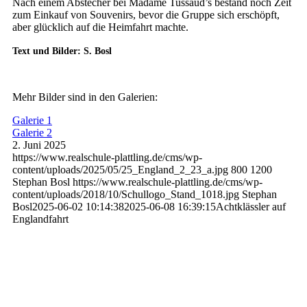
Nach einem Abstecher bei Madame Tussaud’s bestand noch Zeit
zum Einkauf von Souvenirs, bevor die Gruppe sich erschöpft,
aber glücklich auf die Heimfahrt machte.
Text und Bilder: S. Bosl
Mehr Bilder sind in den Galerien:
Galerie 1
Galerie 2
2. Juni 2025
https://www.realschule-plattling.de/cms/wp-
content/uploads/2025/05/25_England_2_23_a.jpg
800
1200
Stephan Bosl
https://www.realschule-plattling.de/cms/wp-
content/uploads/2018/10/Schullogo_Stand_1018.jpg
Stephan
Bosl
2025-06-02 10:14:38
2025-06-08 16:39:15
Achtklässler auf
Englandfahrt